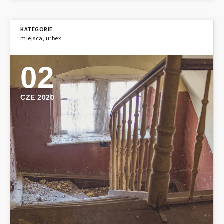
miejsca
,
urbex
02
CZE 2020