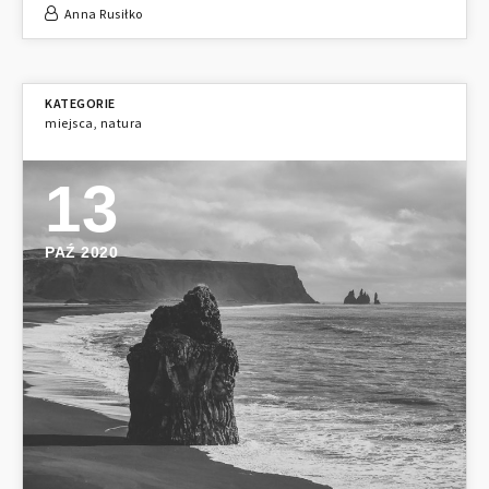
Anna Rusiłko
miejsca
,
natura
13
PAŹ 2020