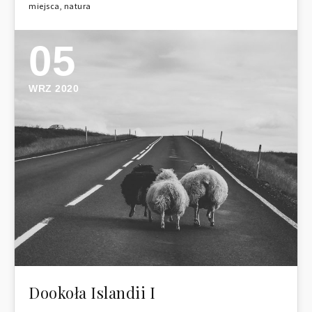
miejsca
,
natura
05
WRZ 2020
Dookoła Islandii I