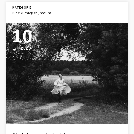
ludzie
,
miejsca
,
natura
10
LIP 2025