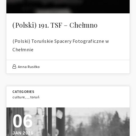
(Polski) 191. TSF – Chełmno
(Polski) Toruńskie Spacery Fotograficzne w
Chełmnie
Anna Rusiłko
culture
,
,
,
toruń
06
JAN 2026