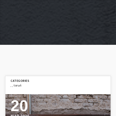
,
,
toruń
20