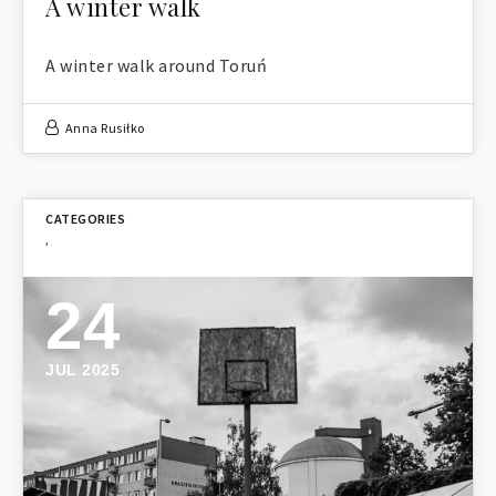
A winter walk
A winter walk around Toruń
Anna Rusiłko
,
24
JUL 2025