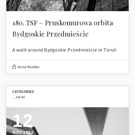
180. TSF – Pruskomurowa orbita
Bydgoskie Przedmieście
A walk around Bydgoskie Przedmieście in Toruń
Anna Rusiłko
,
,
toruń
12
NOV 2024