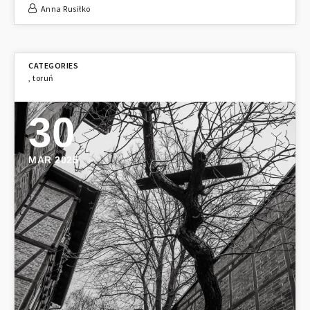
Anna Rusiłko
,
toruń
30
MAR 2025